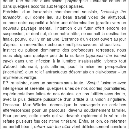
doute, une matière quasi solide, polymorphie fluctuante contenue
dans quelques accords aux tempos apaisés.
Précision d'un inexorable cheminement sensible, "
crossing the
threshold
", qui donne lieu au beau travail video de #kittysoul,
entame notre capacité à frôler une détermination (gracile) vers un
nouveau paysage mental, l'intention d'un futur offert encore en
suspension, et dont nul, sinon notre hôte, ne connait la destination
finale, pourvu qu'il y en ait une. L'errance d'un esprit ouvert au jour
d'après - un merveilleux écho aux multiples saveurs rétroactives.
Instinct ou pulsion dominante des profondeurs terrestres, nous
nous éloignons quelque peu de la surface (
approach the inmost
cave
) dans une inflexion à la lumière insaisissable, vibrato tout
d'abord tâtonnant, puis affirmé, pour la mise en perspective
(incertaine) d'un relief anfractueux désormais en clair-obscur - un
mystérieux vertige.
EP transitoire, dans un parcours sans faute, "
Scrip
t" fusionne avec
intelligence et sérénité, quelques-unes de nos scories journalières,
expérimentations faites de nos doutes, de nos futilités sans doute,
avec la plus délicate puissance d'un artiste à la vision singulière.
Dresseur, Max Würden domestique la sauvagerie de certaines
effervescences pour un parcours, devenu soudainement familier.
Pour preuve, cette envie qui va devenir rapidement la vôtre, de
refaire plusieurs fois cet intime itinéraire. Enfin, et loin, de refermer
ce portail béant,
return with the elixir
vient délicieusement conclure