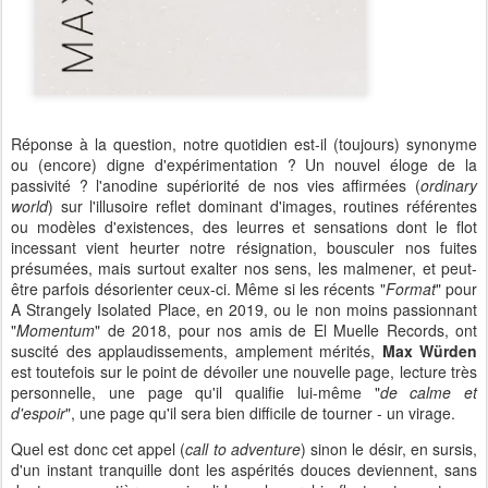
Réponse à la question, notre quotidien est-il (toujours) synonyme
ou (encore) digne d'expérimentation ? Un nouvel éloge de la
passivité ? l'anodine supériorité de nos vies affirmées (
ordinary
world
) sur l'illusoire reflet dominant d'images, routines référentes
ou modèles d'existences, des leurres et sensations dont le flot
incessant vient heurter notre résignation, bousculer nos fuites
présumées, mais surtout exalter nos sens, les malmener, et peut-
être parfois désorienter ceux-ci. Même si les récents "
Format
" pour
A Strangely Isolated Place, en 2019, ou le non moins passionnant
"
Momentum
" de 2018, pour nos amis de El Muelle Records, ont
suscité des applaudissements, amplement mérités,
Max Würden
est toutefois sur le point de dévoiler une nouvelle page, lecture très
personnelle, une page qu'il qualifie lui-même "
de calme et
d'espoir
", une page qu'il sera bien difficile de tourner - un virage.
Quel est donc cet appel (
call to adventure
) sinon le désir, en sursis,
d'un instant tranquille dont les aspérités douces deviennent, sans