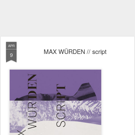
APR
MAX WÜRDEN // script
9