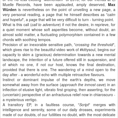
Muelle Records, have been applauded, amply deserved,
Max
Würden
is nevertheless on the point of unveiling a new page, a
very personal reading, a page that he himself describes as "
calm
and hopeful
", a page that will be very difficult to turn - turning point.
What is this call (
call to adventure
) if not the desire, in reprieve, for
a quiet moment whose soft asperities become, without doubt, an
almost solid matter, a fluctuating polymorphism contained in a few
chords with soothing tempos.
Precision of an inexorable sensitive path, "
crossing the threshold
",
which gives rise to the beautiful video work of #kittysoul, begins our
capacity to skim a (gracious) determination towards a new mental
landscape, the intention of a future offered still in suspension, and
of which no one, if not our host, knows the final destination,
provided that there is one. The wandering of a mind open to the
day after - a wonderful echo with multiple retroactive flavours.
Instinct or dominant impulse of the earth's depths, we move
somewhat away from the surface (
approach the inmost cave
) in an
inflection of elusive light, vibrato first groping, then asserting, for the
(uncertain) perspective of an anfractuous relief now in chiaroscuro -
a mysterious vertigo.
A transitory EP, in a faultless course, "
Script
" merges with
intelligence and serenity, some of our daily drosses, experiments
made of our doubts, of our futilities no doubt, with the most delicate